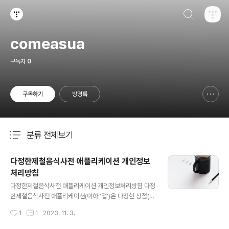
검색하기
티스토리
comeasua
구독자
0
구독하기
방명록
신고하기 레이어
열기
분류 전체보기
주요 글 목록
다정한제철음식사전 애플리케이션 개인정보
처리방침
글 내용
다정한제철음식사전 애플리케이션 개인정보처리방침 다정
한제철음식사전 애플리케이션(이하 '앱')은 다정한 상점(이
하 '회사')에서 제공하는 제철음식 달력 구매 고객을 위한
작성시간
1
1
2023. 11. 3.
서비스입니다. 본 개인정보처리방침은 회사가 제공하는 앱
관련 서비스 이용 시 수집하는 개인정보와 그 사용에 관한